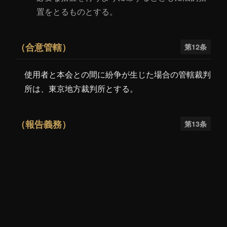
置をとるものとする。
（合意管轄）
第12条
使用者と本会との間に紛争が生じた場合の管轄裁判
所は、東京地方裁判所とする。
（報告義務）
第13条
正会員等は、以下の場合にはただちに事務局に報告
しなければならない。
(1) 本会が所有する商標を第三者が無断で使用してい
ることを知った場合。
(2) 第三者の商標を本会が侵害しているとして警告を